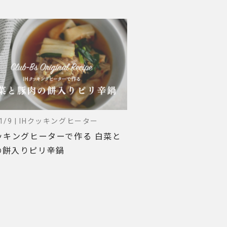
/1/9 | IHクッキングヒーター
ッキングヒーターで作る 白菜と
の餅入りピリ辛鍋