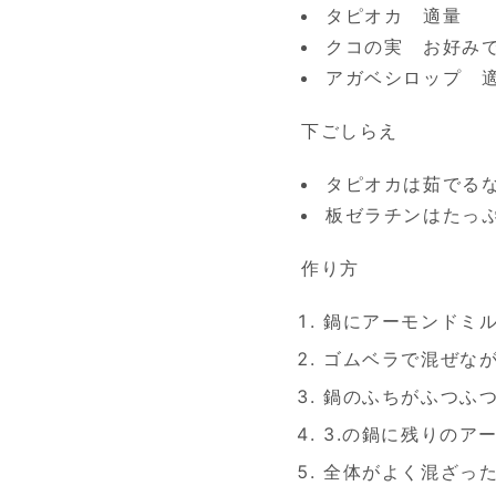
タピオカ 適量
クコの実 お好み
アガベシロップ 
下ごしらえ
タピオカは茹でる
板ゼラチンはたっ
作り方
鍋にアーモンドミル
ゴムベラで混ぜな
鍋のふちがふつふ
3.の鍋に残りのア
全体がよく混ざった