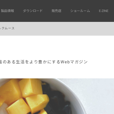
製品情報
ダウンロード
販売店
ショールーム
E-ZINE
ルクムース
電のある生活をより豊かにするWebマガジン