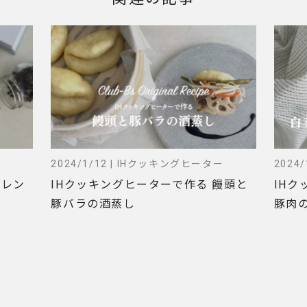
ー
2024/1/12 | IHクッキングヒーター
2024
オレン
IHクッキングヒーターで作る 饅頭と
IHク
豚バラの酒蒸し
豚肉