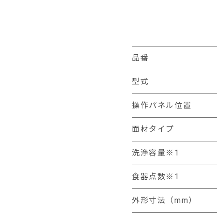
品番
型式
操作パネル位置
面材タイプ
洗浄容量※1
食器点数※1
外形寸法（mm）