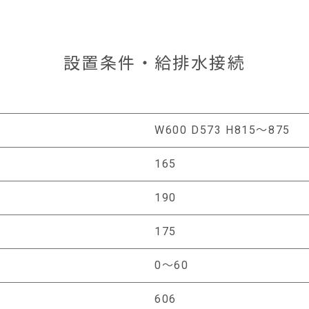
設置条件・給排水接続
W600 D573 H815〜875
）
165
）
190
）
175
0〜60
606