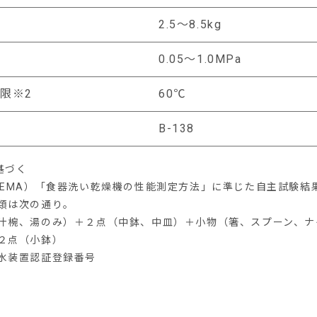
2.5〜8.5kg
0.05〜1.0MPa
限※2
60℃
B-138
に基づく
JEMA）「食器洗い乾燥機の性能測定方法」に準じた自主試験結
類は次の通り。
汁椀、湯のみ）＋２点（中鉢、中皿）＋小物（箸、スプーン、ナ
２点（小鉢）
水装置認証登録番号