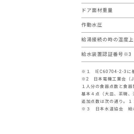
ドア面材重量
作動水圧
給湯接続の時の温度上
給水装置認証番号※3
※１ IEC60704-2-3
※2 日本電機工業会（
１人分の食器点数と食器
基本４点（大皿、茶碗、
追加点数は次の通り。１
※３ 日本水道協会 給