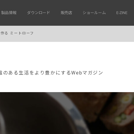
製品情報
ダウンロード
販売店
ショールーム
E-ZINE
作る ミートローフ
電のある生活をより豊かにするWebマガジン