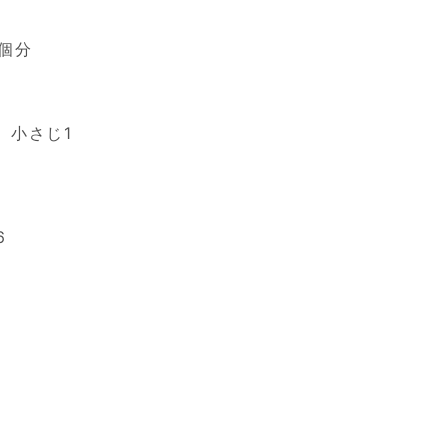
2個分
 小さじ1
6