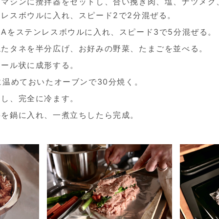
ンマシンに攪拌器をセットし、合い挽き肉、塩、ナツメグ
レスボウルに入れ、スピード2で2分混ぜる。
Aをステンレスボウルに入れ、スピード3で5分混ぜる。
ねたタネを半分広げ、お好みの野菜、たまごを並べる。
ロール状に成形する。
に温めておいたオーブンで30分焼く。
出し、完全に冷ます。
料を鍋に入れ、一煮立ちしたら完成。