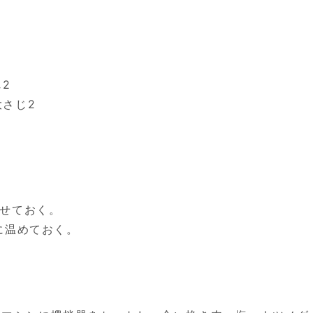
2
さじ2
わせておく。
に温めておく。