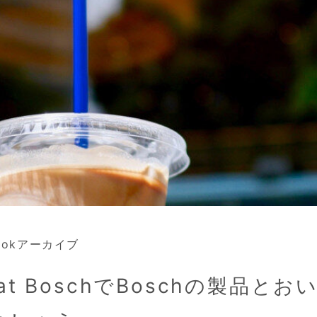
ebookアーカイブ
86 at BoschでBoschの製品