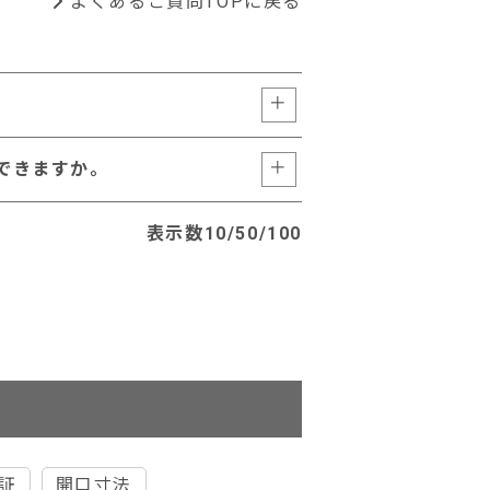
よくあるご質問TOPに戻る
入できますか。
表示数
10
/
50
/
100
証
開口寸法