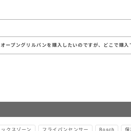
専用 オープングリルパンを購入したいのですが、どこで購
レックスゾーン
フライパンセンサー
Bosch
保