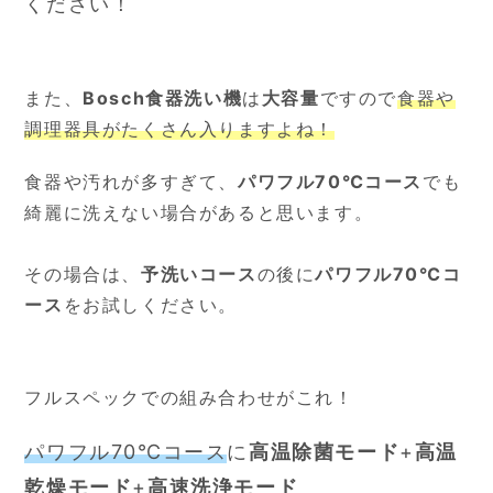
ください！
また、
Bosch食器洗い機
は
大容量
ですので
食器や
調理器具がたくさん入りますよね！
食器や汚れが多すぎて、
パワフル70℃コース
でも
綺麗に洗えない場合があると思います。
その場合は、
予洗いコース
の後に
パワフル70℃コ
ース
をお試しください。
フルスペックでの組み合わせがこれ！
パワフル70℃コース
に
高温除菌モード
+
高温
乾燥モード
+
高速洗浄モード