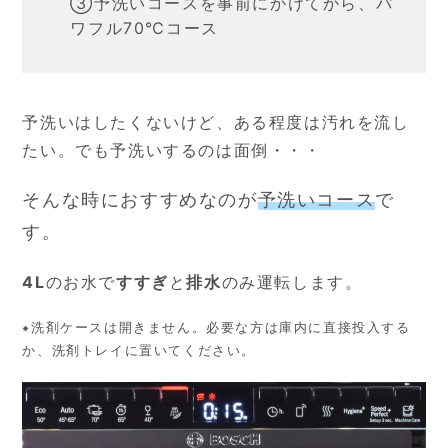
③予洗いコースを事前にかけてから、パ
ワフル70℃コース
予洗いはしたくないけど、ある程度は汚れを流し
たい。でも予洗いするのは面倒・・・
そんな時におすすめなのが
予洗いコース
で
す。
4L
のお水で
すすぎ
と
排水
のみ運転します。
⁕洗剤ケースは開きません。必要な方は庫内に直接投入する
か、洗剤トレイに置いてください。