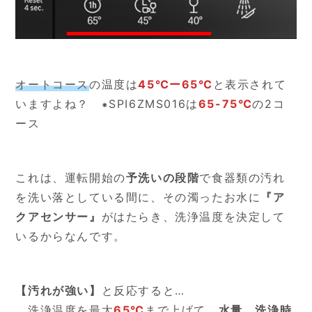
オートコース
の温度は
45℃ー65℃
と表示されて
いますよね？ ⁕SPI6ZMS016は
65-75℃
の2コ
ース
これは、運転開始の
予洗いの段階
で食器類の汚れ
を洗い落としている間に、その濁ったお水に
『ア
クアセンサー』
がはたらき、洗浄温度を決定して
いるからなんです。
【汚れが強い】
と反応すると…
洗浄温度を最大
65℃
まで上げて、
水量
、
洗浄時