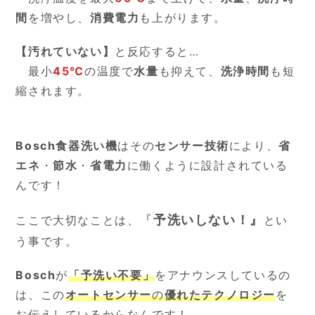
間
を増やし、
消費電力
も上がります。
【汚れていない】
と反応すると…
最小
45℃
の温度で
水量
も抑えて、
洗浄時間
も短
縮されます。
Bosch食器洗い機
はその
センサー技術
により、
省
エネ
・
節水
・
省電力
に働くように設計されている
んです！
『
予洗いしない！』
ここで大切なことは、
とい
う事です。
Bosch
が
「予洗い不要」
をアナウンスしているの
は、この
オートセンサー
の
優れたテクノロジー
を
お伝えしているからなんです！