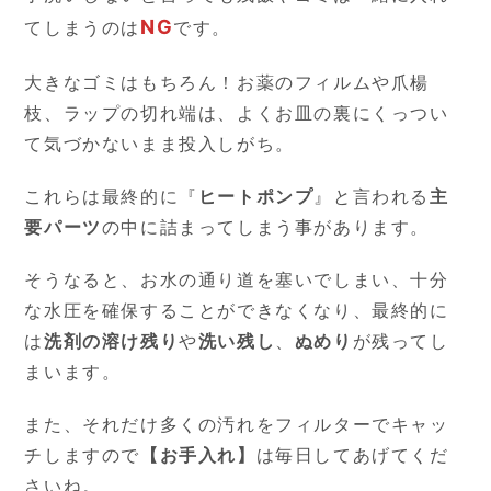
NG
てしまうのは
です。
大きなゴミはもちろん！お薬のフィルムや爪楊
枝、ラップの切れ端は、よくお皿の裏にくっつい
て気づかないまま投入しがち。
これらは最終的に『
ヒートポンプ
』と言われる
主
要パーツ
の中に詰まってしまう事があります。
そうなると、お水の通り道を塞いでしまい、十分
な水圧を確保することができなくなり、最終的に
は
洗剤の溶け残り
や
洗い残し
、
ぬめり
が残ってし
まいます。
また、それだけ多くの汚れをフィルターでキャッ
チしますので
【お手入れ】
は毎日してあげてくだ
さいね。