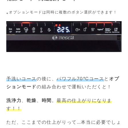
⁎オプションモードは同時に複数のボタン選択ができます！
予洗いコース
の後に、
パワフル70℃コース
と
オプ
ションモード
の組み合わせで運転いただくと！
洗浄力
、
乾燥
、
時間
。
最高の仕上がりになりま
す！！
ただ、ここまでの仕上がりって…本当に必要でしょ