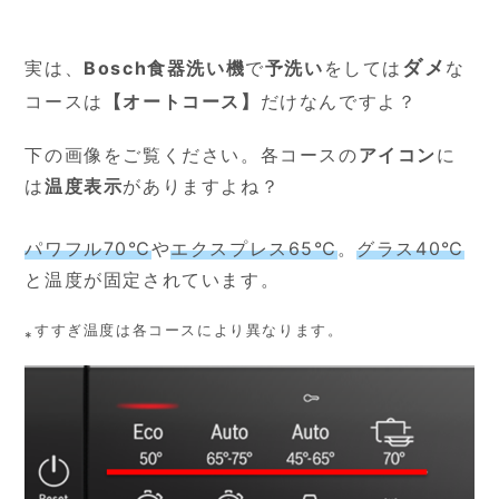
ダメ
実は、
Bosch食器洗い機
で
予洗い
をしては
な
コースは
【オートコース】
だけなんですよ？
下の画像をご覧ください。各コースの
アイコン
に
は
温度表示
がありますよね？
パワフル70℃
や
エクスプレス65℃
。
グラス40℃
と温度が固定されています。
⁎すすぎ温度は各コースにより異なります。