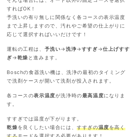
そんな場合には、オート以外の固定コースを選択
すればOK！
予洗いの有り無しに関係なく各コースの表示温度
まで上昇しますので、汚れやご希望の仕上がりに
応じて選択すればいいだけです！
運転の工程は、
予洗い
→
洗浄
→
すすぎ
→
仕上げすす
ぎ
→
乾燥
と進みます。
Boschの食器洗い機は、洗浄の最初のタイミング
で洗剤ケースが開いて洗剤が投入されます。
各コースの
表示温度
が洗浄時の
最高温度
になりま
す。
すすぎでは温度が下がります。
乾燥
を良くしたい場合には、
すすぎの
温度
を高く
する
モードを選択する必要があります！