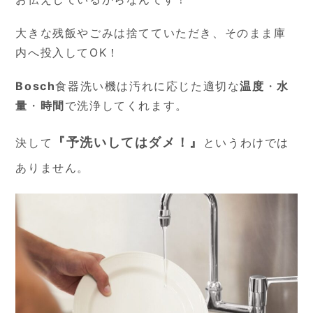
大きな残飯やごみは捨てていただき、そのまま庫
内へ投入してOK！
Bosch
食器洗い機は汚れに応じた適切な
温度
・
水
量
・
時間
で洗浄してくれます。
『予洗いしてはダメ！』
決して
というわけでは
ありません。