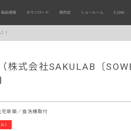
製品情報
ダウンロード
販売店
ショールーム
E-ZINE
L〕）
（株式会社SAKULAB〔SOW
住宅新築／食洗機取付
ール）