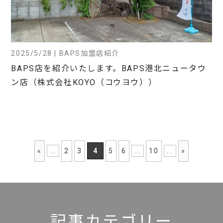
2025/5/28 | BAPS加盟店紹介
BAPS店を紹介いたします。BAPS港北ニュータウ
ン店（株式会社KOYO（コウヨウ））
«
...
2
3
4
5
6
...
10
...
»
記事カテゴリー