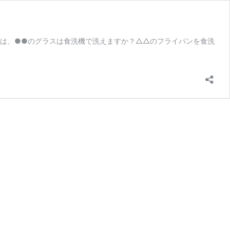
のは、●●のグラスは食洗機で洗えますか？△△のフライパンを食洗