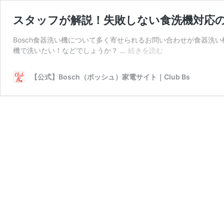
スタッフが解説！失敗しない食洗機対応の食
Bosch食器洗い機について多く寄せられるお問い合わせが食器洗
ス
機で洗いたい！などでしょうか？ …
続きを読む
タ
ッ
【公式】Bosch（ボッシュ）家電サイト｜Club Bs
フ
が
解
説！
失
敗
し
な
い
食
洗
機
対
応